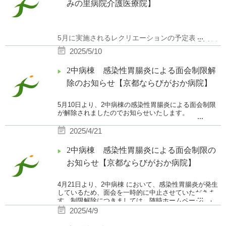
みの里病院介護医療院】
...
5月に実施されるレクリエーションの予定表を掲載
いたします。
2025/5/10
ご参照ください。
2中病棟 感染性胃腸炎による面会制限解
除のお知らせ【京都ならびがおか病院】
5月10
日より、2中病棟の感染性胃腸炎
による面会制限
が解除されましたのでお知らせいたします。
...
2025/4/21
2中病棟 感染性胃腸炎による面会制限の
お知らせ【京都ならびがおか病院】
4月21
日より、2中病棟 において、感染性胃腸炎が発生
しているため、面会を一時的に中止させていただきま
...
す。
制限解除につきましては、随時ホームページにて
お知らせいたします。
2025/4/9