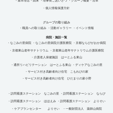
・基本理念・由来
・理事長ごあいさつ
・グループ概要・沿革
・個人情報保護方針
グループの取り組み
・職員への取り組み
・活動ギャラリー
・イベント情報
病院・施設一覧
・なごみの里病院
・なごみの里病院介護医療院
・京都ならびがおか病院
・京都東山老年サナトリウム
・京都東山老年サナトリウム介護医療院
・介護老人保健施設 はーとふる東山
・通所リハビリテーション はーとふる東山
・ディケアなごみの里
・サービス付き高齢者向け住宅 こもれびの家
・サービス付き高齢者向け住宅 ひだまりの家小野
・訪問看護ステーション なごみの里
・訪問看護ステーション ならび
・訪問看護ステーション ほほえみ
・訪問看護ステーション よりそい
・ケアプランセンター よりそい
・一般財団法人 薬師山病院