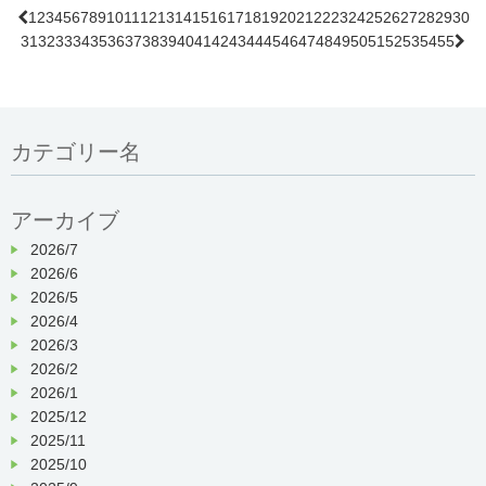
大変ご不便をお掛けいたしますが、ご理
1
2
3
4
5
6
7
8
9
10
11
12
13
14
15
16
17
18
19
20
21
22
23
24
25
26
27
28
29
30

５月は
１３
日（火）
を予定しています。
31
32
33
34
35
36
37
38
39
40
41
42
43
44
45
46
47
48
49
50
51
52
53
54
55

解・ご協力の程、何卒よろしくお願い申
し上げます。
「勤務条件や福利厚生についてくわ
カテゴリー名
しく聞きたい！」
F棟エレベーター リニューアル工事日
程
「病院の雰囲気が知りたい…」
アーカイブ
2026/7
「どんな仕事をしているんだろ
2025年 5月1日（木）〜5月6日（火）
2026/6
う？」
2026/5
※上記期間は終日停止となります。
2026/4
2026/3
※F棟のエレベーター以外は、通常通り
2026/2
当日は、条件や働き方などを担当者より
稼働しております。
2026/1
詳しくご説明いたします。
2025/12
2025/11
参加を検討されている方は、ぜひ採用担
2025/10
当までご連絡ください。