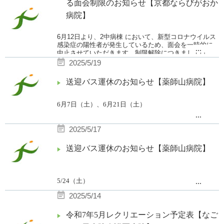
制限解除につきましては、随時ホームページ
る面会制限のお知らせ【京都ならびがおか
にてお知らせいたします。
病院】
6月12
日より、2中病棟 において、新型コロナウイルス
感染症の陽性者が発生しているため、面会を一時的に
...
中止させていただきます。
制限解除につきましては、
随時ホームページにてお知らせいたします。
2025/5/19
送迎バス運休のお知らせ【薬師山病院】
6月7日（土）、6月21日（土）
...
午後の便を運休とさせていただきます。
2025/5/17
（薬師山発
8
：
00
北大路発
7
：
45
8
：
10
のみ運行）
ご利用の皆様には、ご不便をおかけ致します。
送迎バス運休のお知らせ【薬師山病院】
5/24
（土）
...
午後の便を運休とさせていただきます。
2025/5/14
（薬師山発
8
：
00
北大路発
7
：
45
8
：
10
のみ運行）
ご利用の皆様には、ご不便をおかけ致します。
令和7年5月レクリエーション予定表【なご