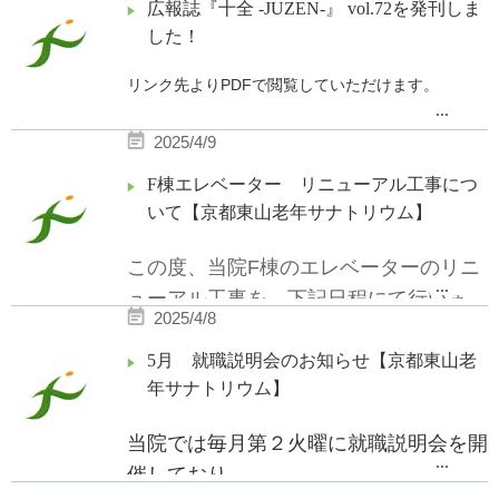
広報誌『十全 -JUZEN-』 vol.72を発刊しま
した！
リンク先よりPDFで閲覧していただけます。
...
2025/4/9
F棟エレベーター リニューアル工事につ
いて【京都東山老年サナトリウム】
この度、当院F棟のエレベーターのリニ
...
ューアル工事を、下記日程にて行いま
2025/4/8
す。
工事期間中はエレベーターを使用してい
5月 就職説明会のお知らせ【京都東山老
年サナトリウム】
ただけませんので、ご面会の際は、エレ
ベーター前の階段をお使い下さいますよ
当院では毎月第２火曜に就職説明会を開
うお願いいたします。
...
催しており、