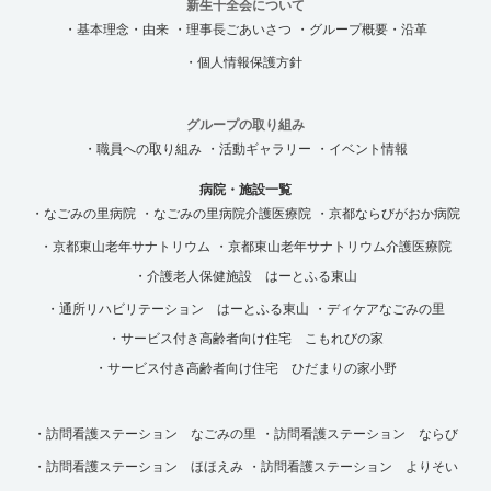
新生十全会について
・基本理念・由来
・理事長ごあいさつ
・グループ概要・沿革
・個人情報保護方針
グループの取り組み
・職員への取り組み
・活動ギャラリー
・イベント情報
病院・施設一覧
・なごみの里病院
・なごみの里病院介護医療院
・京都ならびがおか病院
・京都東山老年サナトリウム
・京都東山老年サナトリウム介護医療院
・介護老人保健施設 はーとふる東山
・通所リハビリテーション はーとふる東山
・ディケアなごみの里
・サービス付き高齢者向け住宅 こもれびの家
・サービス付き高齢者向け住宅 ひだまりの家小野
・訪問看護ステーション なごみの里
・訪問看護ステーション ならび
・訪問看護ステーション ほほえみ
・訪問看護ステーション よりそい