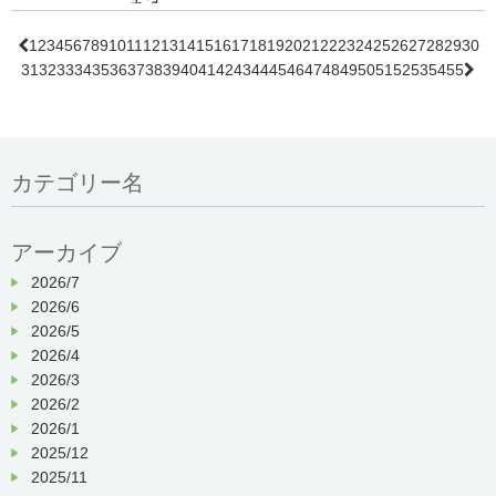
ます。
TEL：075-771-4196 FAX：075-761-0934
コーヒーやお菓子を用意してお待ちしております。
MAIL：info@juzenkai.or.jp
1
2
3
4
5
6
7
8
9
10
11
12
13
14
15
16
17
18
19
20
21
22
23
24
25
26
27
28
29
30

担当：地域医療連携室
日時：平成30年10月7日(日)15：00〜
皆様お気軽にお越し下さい
31
32
33
34
35
36
37
38
39
40
41
42
43
44
45
46
47
48
49
50
51
52
53
54
55

15：30
場所：京都東山老年サナトリウム I棟
ホール
内容：西村様によるピアノ演奏と歌
カテゴリー名
日時：平成30年10月14日(日)15：00〜
アーカイブ
15：30
2026/7
場所：京都東山老年サナトリウム 6E
2026/6
病棟デイルーム
2026/5
2026/4
内容：アンサンブル たんぽぽ様による
2026/3
ギター・マンドリン演奏
2026/2
2026/1
日時：平成30年10月21日(日)14：30〜15：30
2025/12
2025/11
場所：京都東山老年サナトリウム 昭和ホール