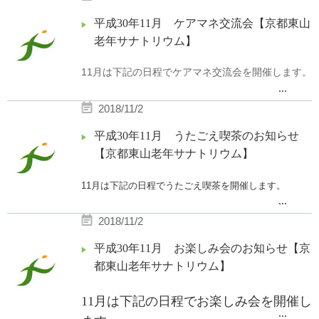
30
TEL：075-771-4196
平成30年11月 ケアマネ交流会【京都東山
場所：京都東山老年サナトリウム 昭和ホー
FAX：075-761-0934
老年サナトリウム】
ル
担当：地域医療連携室
内容：Cat's様による吹奏楽演奏
11月は下記の日程でケアマネ交流会を開催します。
...
日時：11月13日（火）13：30〜15：00
2018/11/2
場所：はーとふる東山 談話室
内容：・デイケア解説説明
平成30年11月 うたごえ喫茶のお知らせ
・デイケア、病院、老健施設見学
【京都東山老年サナトリウム】
・交流会
参加費：無料
11月は下記の日程でうたごえ喫茶を開催します。
...
事前お申込制となっております。
2018/11/2
FAX・お電話・メール・郵送にて随時受け付けてお
日時 平成30年11月14日（水）15：00〜15：30
りますので
場所 京都東山老年サナトリウム I棟ホール
平成30年11月 お楽しみ会のお知らせ【京
お気軽にお問い合わせください。
都東山老年サナトリウム】
お問合せ
11月は下記の日程でお楽しみ会を開催し
〒607-8492 京都市山科区日ノ岡夷谷町11番地
職員による楽器の演奏があります。
...