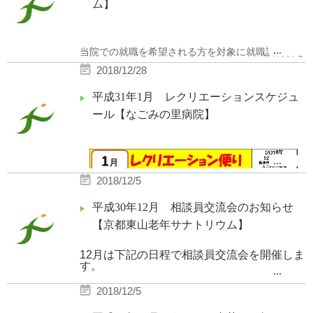
【場 所】 京都東山老年サナトリウム F棟1階デ
ム】
イルーム
...
当院での就職を希望される方を対象に就職説明会を
職員による楽器の演奏があります。
行なっております。
2018/12/28
コーヒーやお菓子を用意してお待ちしております。
平成31年1月 レクリエーションスケジュ
*:..｡o○☆ 平成31年1月の開催予定:..｡
皆様お気軽にお越し下さい！
ール【なごみの里病院】
o○☆ ..｡o○☆
◆就職説明会◆
...
2018/12/5
・1月8日（火） 10：30開始 12
時頃終了予定
平成30年12月 相談員交流会のお知らせ
・1月25日（金 ） 10：30開始 12
【京都東山老年サナトリウム】
時頃終了予定
12月は下記の日程で相談員交流会を開催しま
※上記日程以外でも、見学可能
す。
...
ですのでお問合せください。
2018/12/5
◆復職セミナー◆