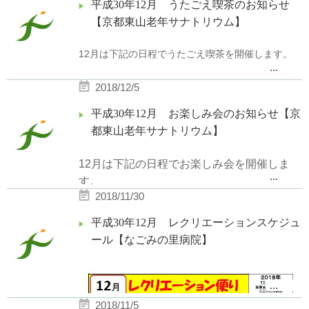
日時：平成30年12月19日(水)14：00から
平成30年12月 うたごえ喫茶のお知らせ
・1月16日（水）10：00開始 〜
場所：はーとふる東山 談話室
【京都東山老年サナトリウム】
16：00終了予定
内容：デイケア開設説明、施設紹介
デイケア、病院、老健見学
12月は下記の日程でうたごえ喫茶を開催します。
...
グループワーク
詳細につきましては、
採用情報のペー
参加費：無料
2018/12/5
ジ
をご覧ください。
日時 平成30年12月27日（木）15：00〜15：30
平成30年12月 お楽しみ会のお知らせ【京
場所 京都東山老年サナトリウム 昭和ホール
参加をご希望の際は、電話又は問合せ
都東山老年サナトリウム】
事前お申込制となっております。
フォームからお申込みください。
申込書をご記入の上、FAXでお送り下さい。
12月は下記の日程でお楽しみ会を開催しま
また、お電話でも受け付けておりますのでお
職員による楽器の演奏があります。
...
す。
気軽にお問い合わせ下さい。
コーヒーやお菓子を用意してお待ちしております。
2018/11/30
日時：平成30年12月9日(日)15：00〜15：30
皆様お気軽にお越し下さい
平成30年12月 レクリエーションスケジュ
申込書
は
こち
ら
場所：京都東山老年サナトリウム G棟2階
ール【なごみの里病院】
デイルーム
お問い合わせ
内容：田代様によるギター・マンドリン演奏
〒607-8492
...
日時：平成30年12月23日(日)14：30〜15：
京都市山科区日ノ岡夷谷町11番地
2018/11/5