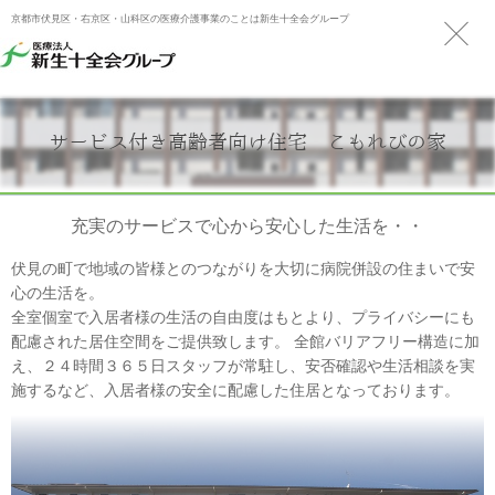
京都市伏見区・右京区・山科区の医療介護事業のことは新生十全会グループ
サービス付き高齢者向け住宅 こもれびの家
充実のサービスで心から安心した生活を・・
伏見の町で地域の皆様とのつながりを大切に病院併設の住まいで安
心の生活を。
全室個室で入居者様の生活の自由度はもとより、プライバシーにも
配慮された居住空間をご提供致します。 全館バリアフリー構造に加
え、２４時間３６５日スタッフが常駐し、安否確認や生活相談を実
施するなど、入居者様の安全に配慮した住居となっております。