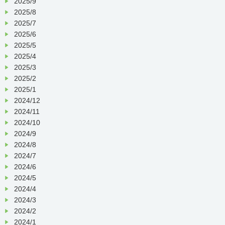
2025/9
2025/8
【その他】
送迎時の検温にご協力頂
2025/7
き、
当日に発熱・咳・倦怠
2025/6
感等の自覚症状がある方の
ご利用はお断りさせて頂く
2025/5
場合がございます。
2025/4
2025/3
新型コロナウイルス完全終
2025/2
息の見通しが立たない中、
感染拡大防止の観点から、
2025/1
臨時休業期間分の振替利用
2024/12
の対応は致しません。
2024/11
2024/10
要支援のご利用者様の利用料金に
2024/9
関しまして、基本料金に日
割り計算を適応致します。
2024/8
2024/7
2024/6
2024/5
敬具
2024/4
2024/3
令和
2
年
5
月吉日
2024/2
医療法人新生十全会なごみの里病院
2024/1