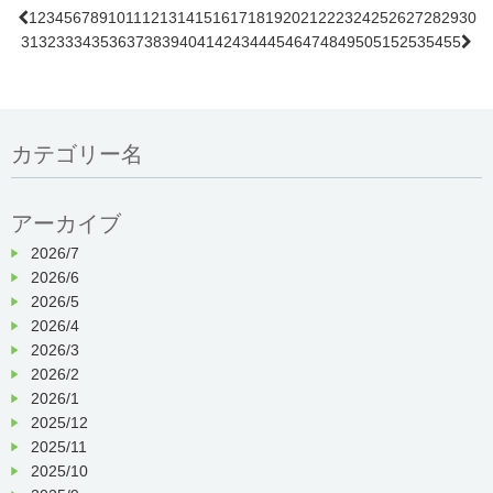
1
2
3
4
5
6
7
8
9
10
11
12
13
14
15
16
17
18
19
20
21
22
23
24
25
26
27
28
29
30

31
32
33
34
35
36
37
38
39
40
41
42
43
44
45
46
47
48
49
50
51
52
53
54
55

デイケアなごみの里 営業再開のお知らせ
カテゴリー名
平素は格別のご高配を賜り、厚く御礼申し上
げます。
当施設では、新型コロナウイルス感染拡
大防止の為に
4/25(
土
)
より臨時休業致して
アーカイブ
おりましたが、全国的に新規の感染者数
が減少傾向にあり、京都府の緊急事態宣
2026/7
言が解除された為、
5/22(
金
)
より営業再開
2026/6
の決定を致しました。
2026/5
2026/4
引き続き、ご利用時の検温・消毒の徹底
等、細心の注意を払いながらの営業再開
2026/3
となりますので、皆様にはご協力の程を
2026/2
お願い致します。
2026/1
2025/12
【営業再開日】
2025/11
5/22(
)
金
より通常営業
2025/10