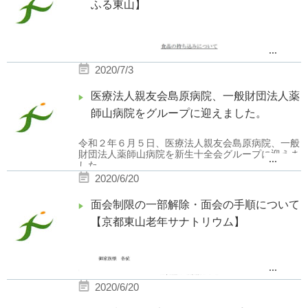
ふる東山】
...
2020/7/3
医療法人親友会島原病院、一般財団法人薬
師山病院をグループに迎えました。
令和２年６月５日、医療法人親友会島原病院、一般
財団法人薬師山病院を新生十全会グループに迎えま
...
した。
医療法人親友会島原病院は、令和２年７月１日、
2020/6/20
「医療法人令寿会しまばら病院」へ改称致しまし
面会制限の一部解除・面会の手順について
た。
【京都東山老年サナトリウム】
施設間の連携により、今後一層、患者様、及び利用
者様、ご家族様のニーズに応えるべく、精進して参
...
る所存でございます。
2020/6/20