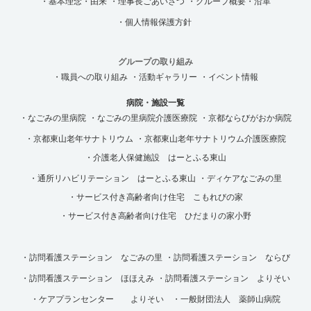
・基本理念・由来
・理事長ごあいさつ
・グループ概要・沿革
・個人情報保護方針
グループの取り組み
・職員への取り組み
・活動ギャラリー
・イベント情報
病院・施設一覧
・なごみの里病院
・なごみの里病院介護医療院
・京都ならびがおか病院
・京都東山老年サナトリウム
・京都東山老年サナトリウム介護医療院
・介護老人保健施設 はーとふる東山
・通所リハビリテーション はーとふる東山
・ディケアなごみの里
・サービス付き高齢者向け住宅 こもれびの家
・サービス付き高齢者向け住宅 ひだまりの家小野
・訪問看護ステーション なごみの里
・訪問看護ステーション ならび
・訪問看護ステーション ほほえみ
・訪問看護ステーション よりそい
・ケアプランセンター よりそい
・一般財団法人 薬師山病院