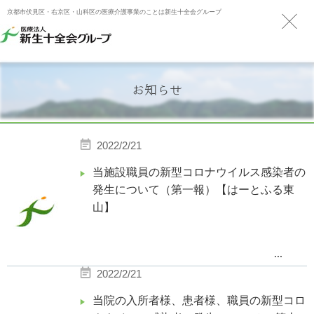
京都市伏見区・右京区・山科区の医療介護事業のことは新生十全会グループ
お知らせ
2022/2/21
当施設職員の新型コロナウイルス感染者の
発生について（第一報）【はーとふる東
山】
...
2
月
18
日、当施設職員
1
名に新型コロ
2022/2/21
ナウイルス陽性が確認されました。
当院の入所者様、患者様、職員の新型コロ
京都市の指導の下、対応してまいりま