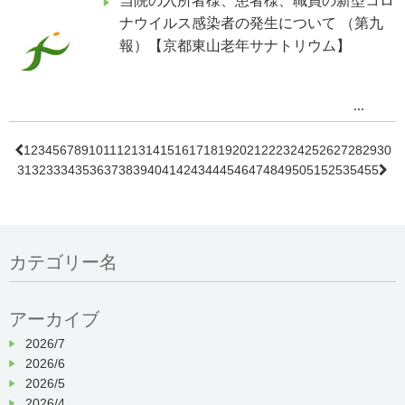
当院の入所者様、患者様、職員の新型コロ
感染拡大防止のため、
2022
年
2
月
3
日より通
ナウイルス感染者の発生について （第九
所リハビリテーションを
検査結果等続報につきましては、随時
報）【京都東山老年サナトリウム】
ホームページにてお知らせ致します。
休業させて頂いておりましたが、
2
月
12
日よ
り再開させていただきます。
当院は、引き続き感染拡大防止に全力
...
で努めてまいります。
ご利用者様・ご家族・関係者の皆様には、大
変ご心配とご迷惑をおかけ
2
月
10
日
(
木
)
時点で、あらたに入院患
1
2
3
4
5
6
7
8
9
10
11
12
13
14
15
16
17
18
19
20
21
22
23
24
25
26
27
28
29
30

者様
6
名、職員
5
名が新型コロナウイ
31
32
33
34
35
36
37
38
39
40
41
42
43
44
45
46
47
48
49
50
51
52
53
54
55
したことをお詫び申し上げます。

ルス陽性で
今後も、引き続き感染防止対策に全力で取り
あることが確認されました。
組んでまいります。
京都市の指導の下、対応を進めており
カテゴリー名
ます。
検査結果等続報につきましては、随時
ホームページにてお知らせ致します。
アーカイブ
2026/7
当院は、引き続き感染拡大防止に全力
2026/6
で努めてまいります。
2026/5
2026/4