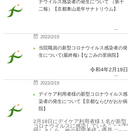
ナウイルス感染者の発生について （第十
す。
二報）【京都東山老年サナトリウム】
検査結果等続報につきましては、随時
ホームページにてお知らせ致します。
...
当施設は引き続き感染拡大防止に全力
2
月
19
日
(
土
)
時点で、あらたに病院の
で努めてまいります。
2022/2/19
入院患者様
14
名、職員
2
名が
当院職員の新型コロナウイルス感染者の発
新型コロナウイルス陽性であることが
生について(最終報)【なごみの里病院】
確認されました。
京都市の指導の下、対応を進めており
令和4年2月19日
ます。
...
2022/2/19
検査結果等続報につきましては、随時
2月17日、
当院職員1名に新型コロナウ
ホームページにてお知らせ致します。
イルス陽性が確認された件につきまし
デイケア利用者様の新型コロナウイルス感
染者の発生について【京都ならびがおか病
て、
当院は、引き続き感染拡大防止に全力
で努めてまいります。
院】
昨日当該病棟の患者様全員のPCR検査
結果が陰性であったことをお伝えさせて
2月18日にデイケア利用者様１名が新型
コロナウイルスに感染していることが判
頂きましたが、
職員につきましても本日
...
明しました。他の利用者様・職員に濃厚