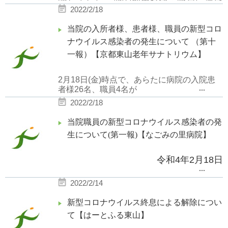
全員のPCR検査結果が陰性であること
接触者がいないことが確認できておりま
2022/2/18
す。
が
当院の入所者様、患者様、職員の新型コロ
判明いたしましたので、
ご報告致しま
当院は引き続き感染拡大防止に全力で努
ナウイルス感染者の発生について （第十
す。
一報）【京都東山老年サナトリウム】
めてまいります。
当院は引き続き全力で感染対策に取り組
2
月
18
日
(
金
)
時点で、あらたに病院の入院患
...
者様
26
名、職員
4
名が
んでまいります。
2022/2/18
新型コロナウイルス陽性であることが確認さ
当院職員の新型コロナウイルス感染者の発
れました。
生について(第一報)【なごみの里病院】
京都市の指導の下、対応を進めております。
令和4年2月18日
...
検査結果等続報につきましては、随時ホーム
ページにてお知らせ致します。
2022/2/14
2月17日に当院職員1名が新型コロナウ
イルスに感染していることが判明しまし
新型コロナウイルス終息による解除につい
当院は、引き続き感染拡大防止に全力で努め
て【はーとふる東山】
てまいります。
た。