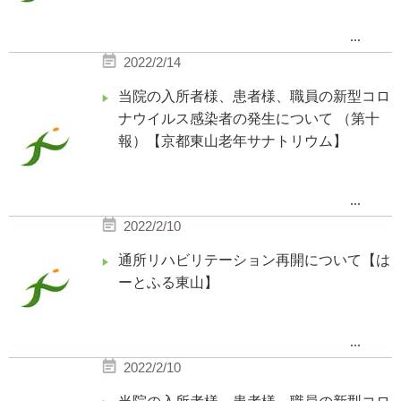
（当該病棟の患者御家族には御連絡済み
です）
...
行政指導の下、当該病棟の患者様及び職
2022/2/14
1
月下旬頃より新型コロナウイルス陽
員全員にPCR検査を実施した結果、
性者が発生しておりましたが、
当院の入所者様、患者様、職員の新型コロ
患者様全員の陰性が確認できましたの
ナウイルス感染者の発生について （第十
で、ご報告いたします。
その後新たな陽性者はなく、京都市と
報）【京都東山老年サナトリウム】
協議の上、
2022
年
2
月
10
日をもって
職員の検査結果につきましては、判明次
解除基準を満たした為、全面解除とさ
せ
て頂きました。
...
第お知らせいたします。
2022/2/10
当院は引き続き感染拡大防止に全力で努
ご利用者様・ご家族・関係者の皆様に
2
月
14
日
(
月
)
時点で、あらたに病院の
は、大変ご心配とご迷惑を
めてまいります。
入院患者様
4
名、職員
4
名、
通所リハビリテーション再開について【は
ーとふる東山】
おかけし、お詫び申し上げます。
介護医療院の入所者様
1
名、職員
1
名
が新型コロナウイルス陽性
当施設は今後も引き続き感染対策に全
...
力で努めて参ります。
であることが確認されました。
1
月下旬頃より、当施設において新型コロナ
2022/2/10
ウイルスの陽性者が発生し、
京都市の指導の下、対応を進めており
ます。