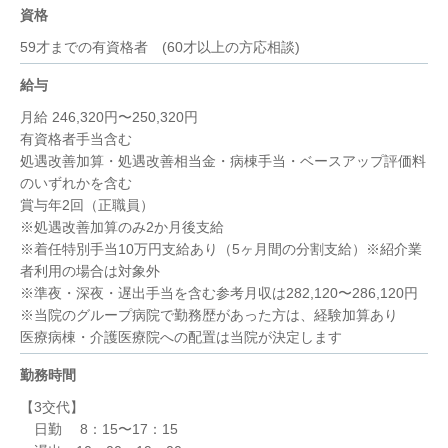
資格
59才までの有資格者 (60才以上の方応相談)
給与
月給 246,320円〜250,320円
有資格者手当含む
処遇改善加算・処遇改善相当金・病棟手当・ベースアップ評価料
のいずれかを含む
賞与年2回（正職員）
※処遇改善加算のみ2か月後支給
※着任特別手当10万円支給あり（5ヶ月間の分割支給）※紹介業
者利用の場合は対象外
※準夜・深夜・遅出手当を含む参考月収は282,120〜286,120円
※当院のグループ病院で勤務歴があった方は、経験加算あり
医療病棟・介護医療院への配置は当院が決定します
勤務時間
【3交代】
日勤 8：15〜17：15