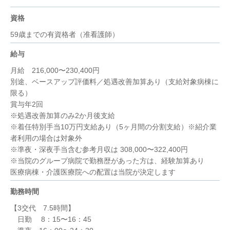
資格
59歳までの有資格者（准看護師）
給与
月給 216,000〜230,400円
別途、ベースアップ評価料／処遇改善加算あり（支給対象病棟に
限る）
賞与年2回
※処遇改善加算のみ2か月後支給
※着任特別手当10万円支給あり（5ヶ月間の分割支給）※紹介業
者利用の場合は対象外
※準夜・深夜手当含む参考月収は 308,000〜322,400円
※当院のグループ病院で勤務歴があった方は、経験加算あり
医療病棟・介護医療院への配置は当院が決定します
勤務時間
【3交代 7.5時間】
日勤 8：15〜16：45