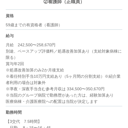
②看護師（正職員）
資格
59歳までの有資格者（看護師）
給与
月給 242,500〜258,670円
別途、ベースアップ評価料／処遇改善加算あり（支給対象病棟に
限る）
賞与年2回
※処遇改善加算のみ2か月後支給
※着任特別手当10万円支給あり（5ヶ月間の分割支給）※紹介業
者利用の場合は対象外
※準夜・深夜手当含む参考月収は 334,500〜350,670円
※当院のグループ病院で勤務歴があった方は、経験加算あり
医療病棟・介護医療院への配置は当院が決定します
勤務時間
【3交代 7.5時間】
日勤 8：15〜16：45