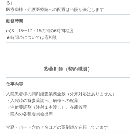
る）
医療病棟・介護医療院への配置は当院が決定します
勤務時間
(a)8：15〜17：15の間の6時間程度
★時間帯については応相談
⑥薬剤師（契約職員）
仕事内容
入院患者様の調剤鑑査業務全般（外来対応はありません）
・入院時の持参薬調べ、病棟への配薬
・注射薬調剤（注射１本渡し）、在庫管理
・院内の各種委員会出席
常勤・パート含め７名ほどの薬剤師が在籍しています