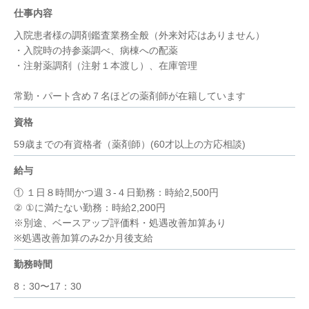
仕事内容
入院患者様の調剤鑑査業務全般（外来対応はありません）
・入院時の持参薬調べ、病棟への配薬
・注射薬調剤（注射１本渡し）、在庫管理
常勤・パート含め７名ほどの薬剤師が在籍しています
資格
59歳までの有資格者（薬剤師）(60才以上の方応相談)
給与
① １日８時間かつ週３-４日勤務：時給2,500円
② ①に満たない勤務：時給2,200円
※別途、ベースアップ評価料・処遇改善加算あり
※処遇改善加算のみ2か月後支給
勤務時間
8：30〜17：30