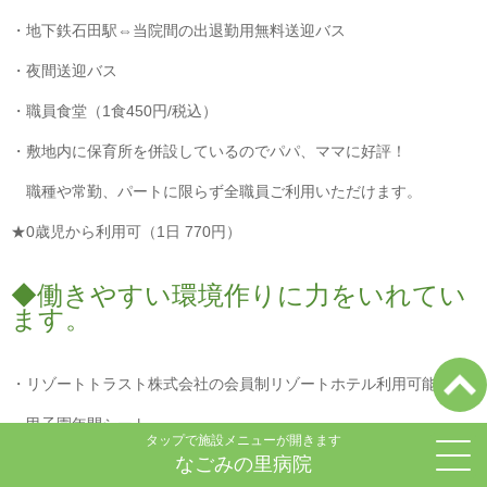
・地下鉄石田駅⇔当院間の出退勤用無料送迎バス
・夜間送迎バス
・職員食堂（1食450円/税込）
・敷地内に保育所を併設しているのでパパ、ママに好評！
職種や常勤、パートに限らず全職員ご利用いただけます。
★0歳児から利用可（1日 770円）
◆働きやすい環境作りに力をいれてい
ます。
・リゾートトラスト株式会社の会員制リゾートホテル利用可能
・甲子園年間シート
タップで施設メニューが開きます
なごみの里病院
・クラブ活動（野球・フットサル）