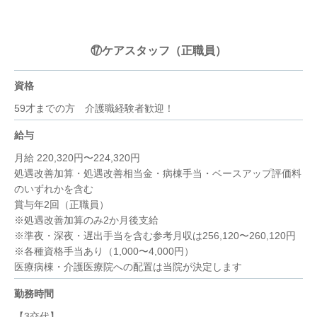
⑰ケアスタッフ（正職員）
資格
59才までの方 介護職経験者歓迎！
給与
月給 220,320円〜224,320円
処遇改善加算・処遇改善相当金・病棟手当・ベースアップ評価料
のいずれかを含む
賞与年2回（正職員）
※処遇改善加算のみ2か月後支給
※準夜・深夜・遅出手当を含む参考月収は256,120〜260,120円
※各種資格手当あり（1,000〜4,000円）
医療病棟・介護医療院への配置は当院が決定します
勤務時間
【3交代】