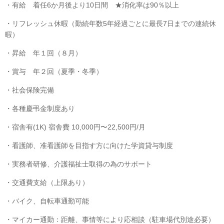
・有給 着任6か月後より10日間 ★消化率は90％以上
・リフレッシュ休暇（勤続年数5年経過ごとに最長7日までの連続休
暇）
・昇給 年１回（８月）
・賞与 年２回（夏季・冬季）
・社会保険完備
・各種慶弔金制度あり
・宿舎有(1K) 宿舎費 10,000円〜22,500円/月
・看護師、准看護師を目指す方に向けた学資貸与制度
・実務者研修、介護福祉士取得の為のサポート
・交通費支給（上限あり）
・バイク、自転車通勤可能
・マイカー通勤：距離、事情等により応相談（駐車場代別途必要）