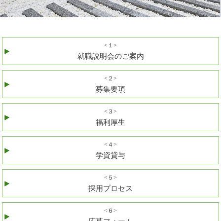
<１>
就職説明会のご案内
<２>
募集要項
<３>
福利厚生
<４>
学資貸与
<５>
採用プロセス
<６>