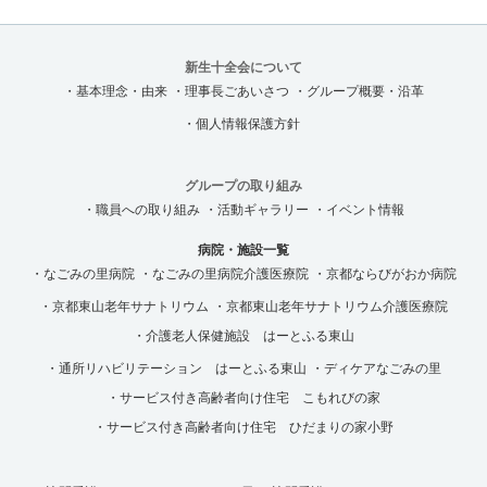
新生十全会について
・基本理念・由来
・理事長ごあいさつ
・グループ概要・沿革
・個人情報保護方針
グループの取り組み
・職員への取り組み
・活動ギャラリー
・イベント情報
病院・施設一覧
・なごみの里病院
・なごみの里病院介護医療院
・京都ならびがおか病院
・京都東山老年サナトリウム
・京都東山老年サナトリウム介護医療院
・介護老人保健施設 はーとふる東山
・通所リハビリテーション はーとふる東山
・ディケアなごみの里
・サービス付き高齢者向け住宅 こもれびの家
・サービス付き高齢者向け住宅 ひだまりの家小野