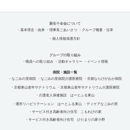
新生十全会について
・基本理念・由来
・理事長ごあいさつ
・グループ概要・沿革
・個人情報保護方針
グループの取り組み
・職員への取り組み
・活動ギャラリー
・イベント情報
病院・施設一覧
・なごみの里病院
・なごみの里病院介護医療院
・京都ならびがおか病院
・京都東山老年サナトリウム
・京都東山老年サナトリウム介護医療院
・介護老人保健施設 はーとふる東山
・通所リハビリテーション はーとふる東山
・ディケアなごみの里
・サービス付き高齢者向け住宅 こもれびの家
・サービス付き高齢者向け住宅 ひだまりの家小野