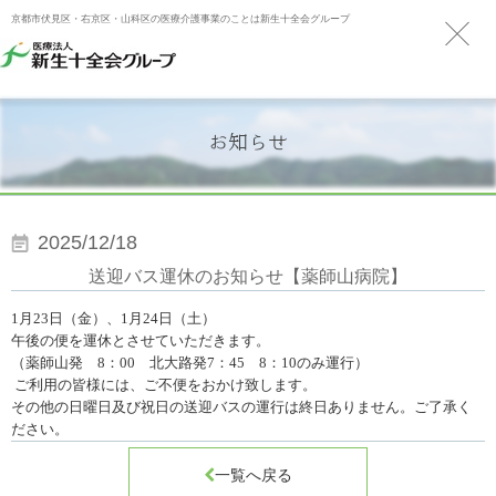
京都市伏見区・右京区・山科区の医療介護事業のことは新生十全会グループ
お知らせ
2025/12/18
送迎バス運休のお知らせ【薬師山病院】
1月23日（金）、1月24日（土）
午後の便を運休とさせていただきます。
（薬師山発
8
：
00
北大路発
7
：
45
8
：
10
のみ運行）
ご利用の皆様には、ご不便をおかけ致します。
その他の日曜日及び祝日の送迎バスの運行は終日ありません。ご了承く
ださい。

一覧へ戻る