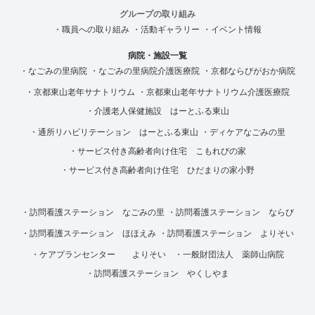
グループの取り組み
・職員への取り組み
・活動ギャラリー
・イベント情報
病院・施設一覧
・なごみの里病院
・なごみの里病院介護医療院
・京都ならびがおか病院
・京都東山老年サナトリウム
・京都東山老年サナトリウム介護医療院
・介護老人保健施設 はーとふる東山
・通所リハビリテーション はーとふる東山
・ディケアなごみの里
・サービス付き高齢者向け住宅 こもれびの家
・サービス付き高齢者向け住宅 ひだまりの家小野
・訪問看護ステーション なごみの里
・訪問看護ステーション ならび
・訪問看護ステーション ほほえみ
・訪問看護ステーション よりそい
・ケアプランセンター よりそい
・一般財団法人 薬師山病院
・訪問看護ステーション やくしやま