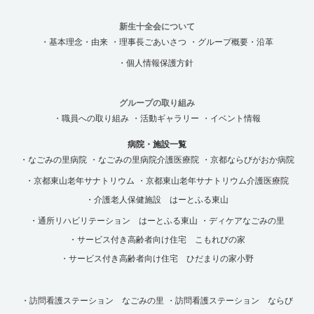
新生十全会について
・基本理念・由来
・理事長ごあいさつ
・グループ概要・沿革
・個人情報保護方針
グループの取り組み
・職員への取り組み
・活動ギャラリー
・イベント情報
病院・施設一覧
・なごみの里病院
・なごみの里病院介護医療院
・京都ならびがおか病院
・京都東山老年サナトリウム
・京都東山老年サナトリウム介護医療院
・介護老人保健施設 はーとふる東山
・通所リハビリテーション はーとふる東山
・ディケアなごみの里
・サービス付き高齢者向け住宅 こもれびの家
・サービス付き高齢者向け住宅 ひだまりの家小野
・訪問看護ステーション なごみの里
・訪問看護ステーション ならび