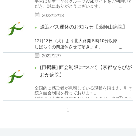
平素は新生十全会グループWebサイトをご利用いた
せて頂きます。
だき、誠にありがとうございます。
...
2022/12/13
下記におきましてWebサイトのメンテナンスを実施
利用者様・御家族様、その他関係者の皆様に
いたします。
送迎バス運休のお知らせ【薬師山病院】
は、ご心配とご迷惑をおかけした事を
メンテナンス作業中においては、Webサイトの閲覧
お詫び申し上げます。当事業所は、今後も感
及びサイトの機能を一時休止致しますので、
染対策に全力で努めてまいります。
12月13日（火）より北大路発８時10分以降
何卒ご理解とご協力を賜りますようお願い申し上げ
ます。
しばらくの間運休させて頂きます。
...
再開の目処が立ち次第、お知らせ致します。
2022/12/7
ご利用の皆様には、ご不便をおかけし申し訳ござい
【実施日時】
ません。
[再掲載] 面会制限について【京都ならびが
2022年12月26日（月）11：00 〜 16：00
（北大路発７時45分、８時10分 薬師山発８時は
おか病院】
※作業の状況により終了時間が前後することがござ
運行します。）
います。予めご了承下さい。
全国的に感染者が急増している現状を踏まえ、引き
続き面会制限を行っております。
...
皆様には大変ご迷惑をおかけしますが、患者様の感
染防止のため、ご理解の程、よろしくお願い致しま
1
す。
状況が変わり次第、改めてお知らせさせて頂きま
す。