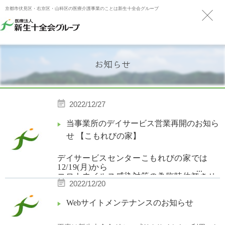
京都市伏見区・右京区・山科区の医療介護事業のことは新生十全会グループ
お知らせ
2022/12/27
当事業所のデイサービス営業再開のお知ら
せ 【こもれびの家】
デイサービスセンターこもれびの家では
12/19(
月
)
から
...
コロナウイルス感染対策の為臨時休業させ
2022/12/20
て頂いていましたが、
職員・利用者様の検査の結果、全員の陰性
Webサイトメンテナンスのお知らせ
が確認できましたので
12/27(
火
)
より営業再開さ