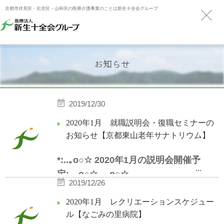
京都市伏見区・右京区・山科区の医療介護事業のことは新生十全会グループ
お知らせ
2019/12/30
2020年1月 就職説明会・復職セミナーの
お知らせ【京都東山老年サナトリウム】
*:..｡o○☆ 2020年1月の説明会開催予
...
定:..｡o○☆ ..｡o○☆
2019/12/26
2020年1月 レクリエーションスケジュー
◆就職説明会◆
ル【なごみの里病院】