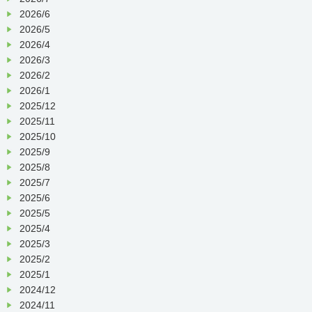
お問合せは
こちら
か、
2026/6
※上記日程以外でも、見学可能
メールアドレス【info◎juzenkai.or.jp】
です！お気軽にご相談ください。
2026/5
（◎を＠に変えてお送り下さい）ま
2026/4
で、
2026/3
2026/2
◆復職セミナー（看護師・准
お気軽にご連絡下さい。
2026/1
看護師対象）◆
2025/12
お電話でのお申込も受け付けておりま
す。
・12
月26日（木）10：00開始 〜
2025/11
16：00終了予定
2025/10
2025/9
2025/8
皆様のご参加をお待ちしております！
2025/7
詳細につきましては、
採用情報ページ
2025/6
をご覧ください。
2025/5
TEL：075-771-4196
お問合せは
こちら
か、
2025/4
2025/3
メールアドレス：
メールアドレス【info◎juzenkai.or.jp】
2025/2
info◎juzenkai.or.jp（◎を＠に変えてお
（◎を＠に変えてお送り下さい）ま
送り下さい）
2025/1
で、
2024/12
お気軽にご連絡下さい。
2024/11