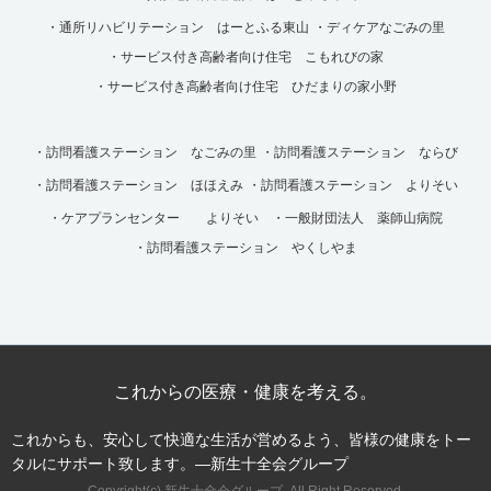
・通所リハビリテーション はーとふる東山
・ディケアなごみの里
・サービス付き高齢者向け住宅 こもれびの家
・サービス付き高齢者向け住宅 ひだまりの家小野
・訪問看護ステーション なごみの里
・訪問看護ステーション ならび
・訪問看護ステーション ほほえみ
・訪問看護ステーション よりそい
・ケアプランセンター よりそい
・一般財団法人 薬師山病院
・訪問看護ステーション やくしやま
これからの医療・健康を考える。
これからも、安心して快適な生活が営めるよう、皆様の健康をトー
タルにサポート致します。―新生十全会グループ
Copyright(c) 新生十全会グループ. All Right Reserved.