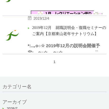
・1月14日（火） 10：30開始 12時頃
終了予定
...
2019/12/4
・1月24日（金） 10：30開始 12時頃
2019年12月 就職説明会・復職セミナーの
終了予定
ご案内【京都東山老年サナトリウム】
※上記日程以外でも、見学可能
です！お気軽にご相談ください。
*:..｡o○☆ 2019年12月の説明会開催予
...
定:..｡o○☆ ..｡o○☆
◆復職セミナー（看護師・准
1
看護師対象）◆
◆就職説明会◆
・1
月23日（木）10：00開始 〜
16：00終了予定
・12月10日（火） 10：30開始 12時頃
カテゴリー名
終了予定
詳細につきましては、
採用情報ページ
・12月27日（金） 10：30開始 12時頃
アーカイブ
をご覧ください。
終了予定
2026/7