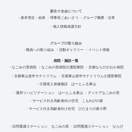
新生十全会について
・基本理念・由来
・理事長ごあいさつ
・グループ概要・沿革
・個人情報保護方針
グループの取り組み
・職員への取り組み
・活動ギャラリー
・イベント情報
病院・施設一覧
・なごみの里病院
・なごみの里病院介護医療院
・京都ならびがおか病院
・京都東山老年サナトリウム
・京都東山老年サナトリウム介護医療院
・介護老人保健施設 はーとふる東山
・通所リハビリテーション はーとふる東山
・ディケアなごみの里
・サービス付き高齢者向け住宅 こもれびの家
・サービス付き高齢者向け住宅 ひだまりの家小野
・訪問看護ステーション なごみの里
・訪問看護ステーション ならび