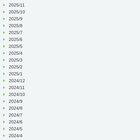
詳細につきましては、
採用情報ページ
2025/11
をご覧ください。
2025/10
2025/9
お問合せは
こちら
か、
2025/8
メールアドレス【info◎juzenkai.or.jp】
2025/7
（◎を＠に変えてお送り下さい）ま
2025/6
で、
2025/5
2025/4
お気軽にご連絡下さい。
2025/3
2025/2
お電話でのお申込も受け付けておりま
す。
2025/1
2024/12
2024/11
2024/10
皆様のご参加をお待ちしております！
2024/9
2024/8
2024/7
TEL：075-771-4196
2024/6
2024/5
メールアドレス：
2024/4
info◎juzenkai.or.jp（◎を＠に変えてお