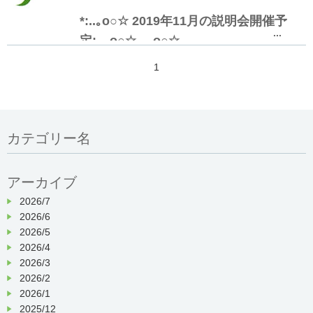
*:..｡o○☆ 2019年11月の説明会開催予
...
定:..｡o○☆ ..｡o○☆
1
◆就職説明会◆
・11月22日（金） 10：30開始 12時頃
カテゴリー名
終了予定
※上記日程以外でも、見学可能
です！お気軽にご相談ください。
アーカイブ
2026/7
2026/6
◆復職セミナー◆
2026/5
2026/4
・11
月28日（木）10：00開始 〜
2026/3
16：00終了予定
2026/2
2026/1
2025/12