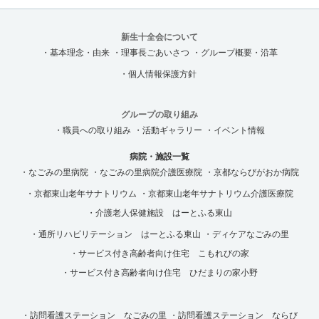
新生十全会について
・基本理念・由来
・理事長ごあいさつ
・グループ概要・沿革
・個人情報保護方針
グループの取り組み
・職員への取り組み
・活動ギャラリー
・イベント情報
病院・施設一覧
・なごみの里病院
・なごみの里病院介護医療院
・京都ならびがおか病院
・京都東山老年サナトリウム
・京都東山老年サナトリウム介護医療院
・介護老人保健施設 はーとふる東山
・通所リハビリテーション はーとふる東山
・ディケアなごみの里
・サービス付き高齢者向け住宅 こもれびの家
・サービス付き高齢者向け住宅 ひだまりの家小野
・訪問看護ステーション なごみの里
・訪問看護ステーション ならび