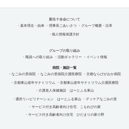
新生十全会について
・基本理念・由来
・理事長ごあいさつ
・グループ概要・沿革
・個人情報保護方針
グループの取り組み
・職員への取り組み
・活動ギャラリー
・イベント情報
病院・施設一覧
・なごみの里病院
・なごみの里病院介護医療院
・京都ならびがおか病院
・京都東山老年サナトリウム
・京都東山老年サナトリウム介護医療院
・介護老人保健施設 はーとふる東山
・通所リハビリテーション はーとふる東山
・ディケアなごみの里
・サービス付き高齢者向け住宅 こもれびの家
・サービス付き高齢者向け住宅 ひだまりの家小野