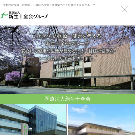
京都市伏見区・右京区・山科区の医療介護事業のことは新生十全会グループ
これからの医療・健康を考える
新生十全会グループ
安心して健康な生活が営めるよう、皆様の健康を
トータルにサポート致します。
医療法人新生十全会