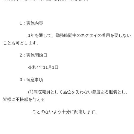
1
：実施内容
1
年を通して、勤務時間中のネクタイの着用を要しない
ことも可とします。
2
：実施開始日
令和
4
年
11
月
1
日
3
：留意事項
(1)
病院職員として品位を失わない節度ある服装とし、
皆様に不快感を与える
ことのないよう十分に配慮します。