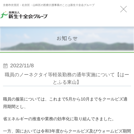
京都市伏見区・右京区・山科区の医療介護事業のことは新生十全会グループ
お知らせ
2022/11/8
職員のノーネクタイ等軽装勤務の通年実施について【はー
とふる東山】
職員の服装については、これまで
5
月から
10
月までをクールビズ適
用期間とし、
省エネルギーの推進や業務の効率化に取り組んできました。
一方、国においては令和
3
年度からクールビズ及びウォームビズ期間