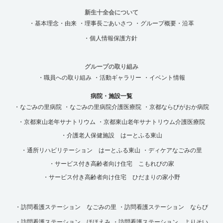
新生十全会について
・基本理念・由来
・理事長ごあいさつ
・グループ概要・沿革
・個人情報保護方針
グループの取り組み
・職員への取り組み
・活動ギャラリー
・イベント情報
病院・施設一覧
・なごみの里病院
・なごみの里病院介護医療院
・京都ならびがおか病院
・京都東山老年サナトリウム
・京都東山老年サナトリウム介護医療院
・介護老人保健施設 はーとふる東山
・通所リハビリテーション はーとふる東山
・ディケアなごみの里
・サービス付き高齢者向け住宅 こもれびの家
・サービス付き高齢者向け住宅 ひだまりの家小野
・訪問看護ステーション なごみの里
・訪問看護ステーション ならび
・訪問看護ステーション ほほえみ
・訪問看護ステーション よりそい