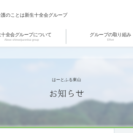
介護のことは新生十全会グループ
生十全会グループについて
グループの取り組み
About shinseijuzenkai group
Effort
はーとふる東山
お知らせ