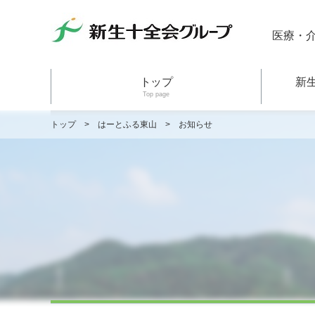
医療・
トップ
新
Top page
トップ
>
はーとふる東山
>
お知らせ