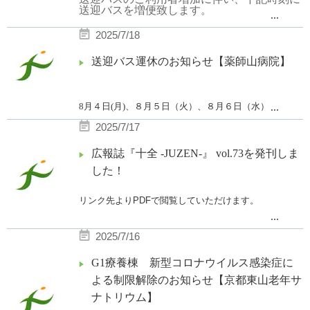
送迎バスを増便致します。
...
【増便開始日】
2025/7/18
2025年7月22日〜
送迎バス運休のお知らせ【薬師山病院】
【 増便時刻①】
F棟玄関発 13：38
↓
正面玄関発 13：40
8月４日(月)
、８月５日（火）、８月６日（水）
...
↓
蹴上駅2番出口発 13：45
2025/7/17
↓
午後の便を運休とさせていただきます。
蹴上駅1番出口発 13：50
（薬師山発
8
：
00
北大路発
7
：
45
8
：
10
のみ運行）
広報誌『十全 -JUZEN-』 vol.73を発刊しま
ご利用の皆様には、ご不便をおかけ致します。
した！
【 増便時刻②】
F棟玄関発 14：08
その他の日曜日及び祝日の送迎バスの運行は終日あり
↓
リンク先よりPDFで閲覧していただけます。
ません。ご了承ください。
正面玄関発 14：10
...
↓
蹴上駅2番出口発 14：15
2025/7/16
↓
蹴上駅1番出口発 14：20
G1療養棟 新型コロナウイルス感染症に
詳細は添付の送迎バス時刻表をご参照下さ
よる制限解除のお知らせ【京都東山老年サ
い。
ナトリウム】