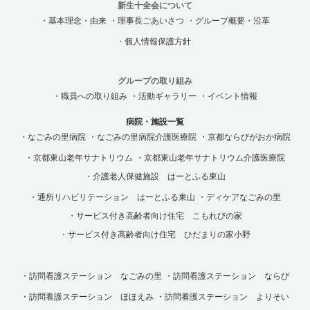
新生十全会について
・基本理念・由来
・理事長ごあいさつ
・グループ概要・沿革
・個人情報保護方針
グループの取り組み
・職員への取り組み
・活動ギャラリー
・イベント情報
病院・施設一覧
・なごみの里病院
・なごみの里病院介護医療院
・京都ならびがおか病院
・京都東山老年サナトリウム
・京都東山老年サナトリウム介護医療院
・介護老人保健施設 はーとふる東山
・通所リハビリテーション はーとふる東山
・ディケアなごみの里
・サービス付き高齢者向け住宅 こもれびの家
・サービス付き高齢者向け住宅 ひだまりの家小野
・訪問看護ステーション なごみの里
・訪問看護ステーション ならび
・訪問看護ステーション ほほえみ
・訪問看護ステーション よりそい