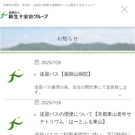
京都市伏見区・右京区・山科区の医療介護事業のことは新生十全会グループ
お知らせ
2025/7/28
送迎バス【薬師山病院】
送迎バス修理の為、当分の間代車にて送迎致しま
す。
...
2025/7/18
送迎バスの増便について【京都東山老年サ
ナトリウム・はーとふる東山】
送迎バスのご利用者増加に伴い、下記時刻に