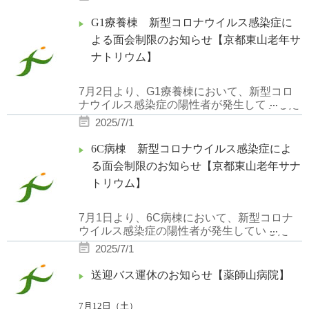
G1療養棟 新型コロナウイルス感染症に
よる面会制限のお知らせ【京都東山老年サ
ナトリウム】
7月2日より、G1療養棟において、新型コロ
...
ナウイルス感染症の陽性者が発生しているた
め、面会を一時的に中止させていただきま
2025/7/1
す。
6C病棟 新型コロナウイルス感染症によ
制限解除につきましては、随時ホームページ
る面会制限のお知らせ【京都東山老年サナ
にてお知らせいたします。
トリウム】
7月1日より、6C病棟において、新型コロナ
...
ウイルス感染症の陽性者が発生しているた
め、面会を一時的に中止させていただきま
2025/7/1
す。
送迎バス運休のお知らせ【薬師山病院】
制限解除につきましては、随時ホームページ
にてお知らせいたします。
7月12日（土）