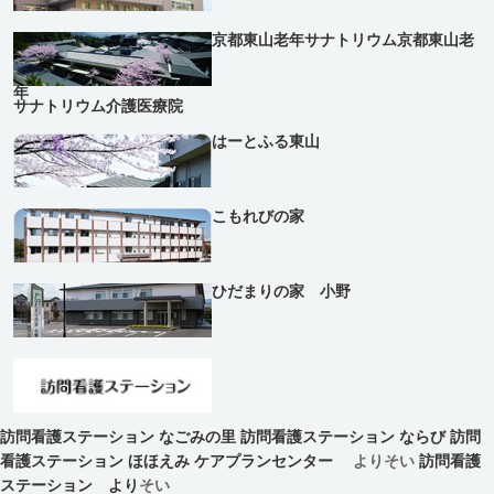
京都東山老年サナトリウム
京都東山老
年
サナトリウム介護医療院
はーとふる東山
こもれびの家
ひだまりの家 小野
訪問看護ステーション なごみの里
訪問看護ステーション ならび
訪問
看護ステーション ほほえみ
ケアプランセンター
よりそい
訪問看護
ステーション より
そい