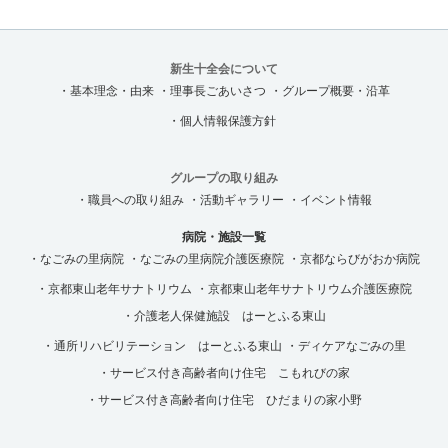
新生十全会について
・基本理念・由来
・理事長ごあいさつ
・グループ概要・沿革
・個人情報保護方針
グループの取り組み
・職員への取り組み
・活動ギャラリー
・イベント情報
病院・施設一覧
・なごみの里病院
・なごみの里病院介護医療院
・京都ならびがおか病院
・京都東山老年サナトリウム
・京都東山老年サナトリウム介護医療院
・介護老人保健施設 はーとふる東山
・通所リハビリテーション はーとふる東山
・ディケアなごみの里
・サービス付き高齢者向け住宅 こもれびの家
・サービス付き高齢者向け住宅 ひだまりの家小野