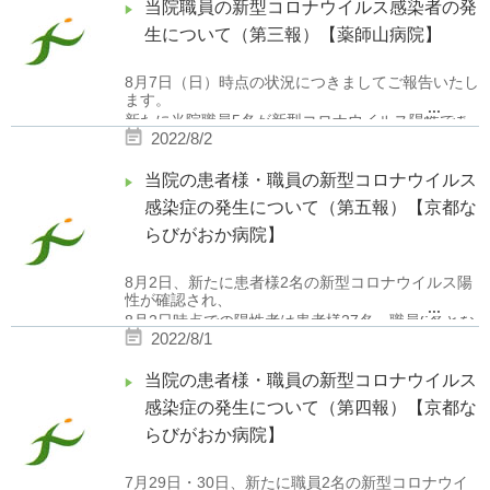
当院職員の新型コロナウイルス感染者の発
行政との相談の結果、一連のクラスターは本日
付で解除となりました。皆様には大変なご心配、
生について（第三報）【薬師山病院】
ご迷惑をおかけし申し訳ございませんでした。
尚ご家族様等の面会につきましては現在新たな
8月7日（日）時点の状況につきましてご報告いたし
システムを整備中でございます。整い次第すぐに
ます。
ご報告差し上げますので、申し訳ございませんが今
...
新たに当院職員5名が新型コロナウイルス陽性であ
しばらくお待ちください。
2022/8/2
ることが確認されました。
当院では、引き続き感染対策に努めてまいりま
す。状況に変化があった際は随時ご報告いたしま
内3名については、今回のクラスターとは別経路に
当院の患者様・職員の新型コロナウイルス
す。今後とも宜しくお願い申し上げます。
よる感染である可能性が高い状況です。
感染症の発生について（第五報）【京都な
現在収束に向けて行政と連携しながら感染対策を進
らびがおか病院】
めております。
進捗につきましては、引き続きホームページ上でお
8月2日、新たに患者様2名の新型コロナウイルス陽
伝えしてまいりますので宜しくお願い致します。
性が確認され、
...
8月2日時点での陽性者は患者様27名・職員6名とな
2022/8/1
ります。
（陽性の後、症状が軽快した者は含んでおりませ
当院の患者様・職員の新型コロナウイルス
ん）
感染症の発生について（第四報）【京都な
らびがおか病院】
今後につきましては、行政の指導の下、対応して参
ります。
7月29日・30日、新たに職員2名の新型コロナウイ
状況に変化があった場合は随時報告させて頂きま