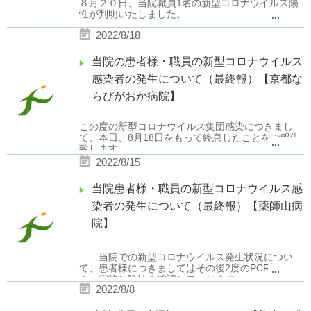
８月２０日、当院職員
1
名の新型コロナウイルス陽
詳細は
こちら
をご覧ください。
性が判明いたしました。
...
尚、今後の動向によっては再度面会制限が変更と
行政に報告し、院内感染の可能性は低く、また該当
なる可能性がございます。ご承知の程宜しくお願い
2022/8/18
職員の行動履歴を確認した所、患者様や当院職員に
申し上げます。
濃厚接触者はいないと判断致しました。
当院の患者様・職員の新型コロナウイルス
当院では、全職員を対象に毎日の検温と健康状態の
確認を継続的に行っております。引き続き感染症対
感染者の発生について（最終報）【京都な
策に努めてまいりますので、宜しくお願い申し上げ
らびがおか病院】
ます。
この度の新型コロナウイルス集団感染につきまし
て、本日、8月18日をもって終息したことをご報告
...
致します。
皆様には、大変なご心配とご迷惑をおかけしました
2022/8/15
ことをお詫び申し上げます。
当院患者様・職員の新型コロナウイルス感
今後も感染防止対策を徹底してまいります。
染者の発生について（最終報）【薬師山病
尚、面会は引き続き制限となりますが、オンライン
面会については再開させて頂きます。
院】
当院での新型コロナウイルス発生状況につい
て、患者様につきましてはその後
2
度の
PCR
検査
...
を 実施し陰性を確認しております。
2022/8/8
また職員につきましても
8
月
8
日にご報告した後、
新規感染者は出ておりません。