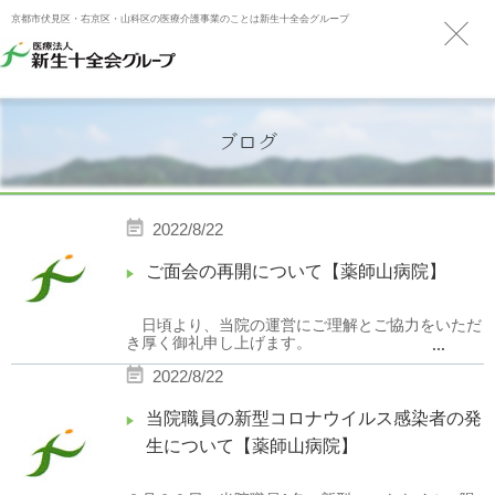
京都市伏見区・右京区・山科区の医療介護事業のことは新生十全会グループ
ブログ
2022/8/22
ご面会の再開について【薬師山病院】
日頃より、当院の運営にご理解とご協力をいただ
き厚く御礼申し上げます。
...
新型コロナウィルス感染拡大防止対策として、長
2022/8/22
きに渡り面会制限にご協力をいただき、誠にありが
とうございます。
当院職員の新型コロナウイルス感染者の発
長らく患者様とのご面会を禁止させていただいて
おりましたが、対面での面会の方法を変更し、
生について【薬師山病院】
2022
年
8
月
22
日（月）より、事前予約制として再開
させていただきます。