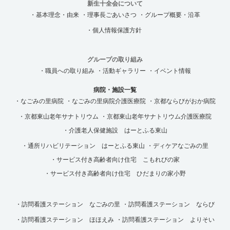
新生十全会について
・基本理念・由来
・理事長ごあいさつ
・グループ概要・沿革
・個人情報保護方針
グループの取り組み
・職員への取り組み
・活動ギャラリー
・イベント情報
病院・施設一覧
・なごみの里病院
・なごみの里病院介護医療院
・京都ならびがおか病院
・京都東山老年サナトリウム
・京都東山老年サナトリウム介護医療院
・介護老人保健施設 はーとふる東山
・通所リハビリテーション はーとふる東山
・ディケアなごみの里
・サービス付き高齢者向け住宅 こもれびの家
・サービス付き高齢者向け住宅 ひだまりの家小野
・訪問看護ステーション なごみの里
・訪問看護ステーション ならび
・訪問看護ステーション ほほえみ
・訪問看護ステーション よりそい