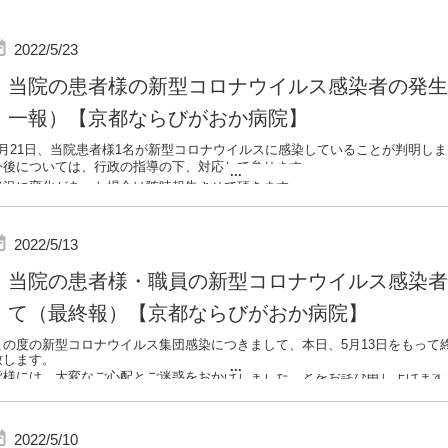
2022/5/23
当院の患者様の新型コロナウイルス感染者の発生
一報）【京都ならびがおか病院】
5月21日、当院患者様1名が新型コロナウイルスに感染していることが判明し
今後については、行政の指導の下、対応して参ります。
...
状況に変化があった場合は随時報告させて頂きます。
2022/5/13
当院の患者様・職員の新型コロナウイルス感染者
て（最終報）【京都ならびがおか病院】
この度の新型コロナウイルス集団感染につきまして、本日、5月13日をもって
致します。
...
皆様には、大変なご心配とご迷惑をおかけしましたことをお詫び申し上げます
今後も感染防止対策を徹底してまいります。
尚、面会は引き続き制限となりますが、オンライン面会については再開させて
2022/5/10