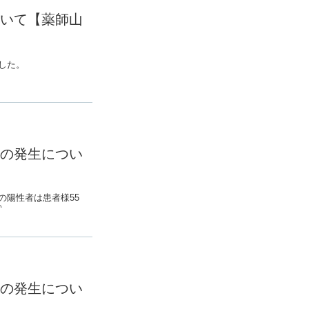
いて【薬師山
した。
員が陰性（―）であっ
ましたので併せてご報
ます。
の発生につい
の陽性者は患者様55
）
の発生につい