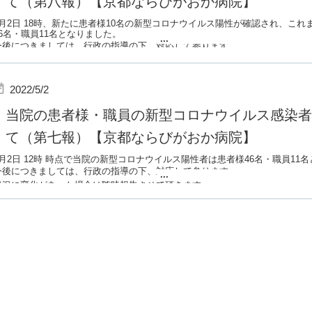
て（第八報）【京都ならびがおか病院】
5月2日 18時、新たに患者様10名の新型コロナウイルス陽性が確認され、こ
56名・職員11名となりました。
...
今後につきましては、行政の指導の下、対応して参ります。
状況に変化があった場合は随時報告させて頂きます。
2022/5/2
当院の患者様・職員の新型コロナウイルス感染者
て（第七報）【京都ならびがおか病院】
5月2日 12時 時点で当院の新型コロナウイルス陽性者は患者様46名・職員11
今後につきましては、行政の指導の下、対応して参ります。
...
状況に変化があった場合は随時報告させて頂きます。