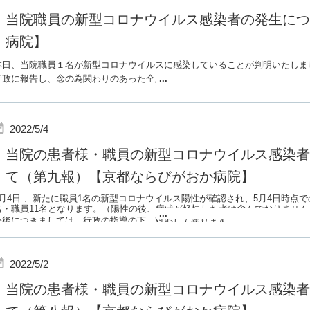
当院職員の新型コロナウイルス感染者の発生につ
病院】
本日、当院職員１名が新型コロナウイルスに感染していることが判明いたしま
行政に報告し、念の為関わりのあった全患者様と職員に抗原検査を実施し、全
...
たことをご報告いたします。
また行政指導の下、その他の患者様・職員に濃厚接触者がいないことを確認し
告いたします。
2022/5/4
当院は引き続き感染防止に全力で努めてまいります。よろしくお願い申し上げ
当院の患者様・職員の新型コロナウイルス感染者
て（第九報）【京都ならびがおか病院】
5月4日 、新たに職員1名の新型コロナウイルス陽性が確認され、5月4日時点で
名・職員11名となります。（陽性の後、症状が軽快した者は含んでおりません
...
今後につきましては、行政の指導の下、対応して参ります。
状況に変化があった場合は随時報告させて頂きます。
2022/5/2
当院の患者様・職員の新型コロナウイルス感染者