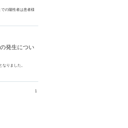
れまでの陽性者は患者様
の発生につい
名となりました。
1