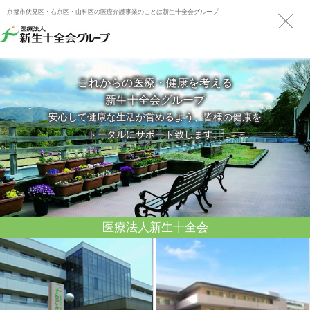
京都市伏見区・右京区・山科区の医療介護事業のことは新生十全会グループ
これからの医療・健康を考える
新生十全会グループ
安心して健康な生活が営めるよう、皆様の健康を
トータルにサポート致します。
医療法人新生十全会